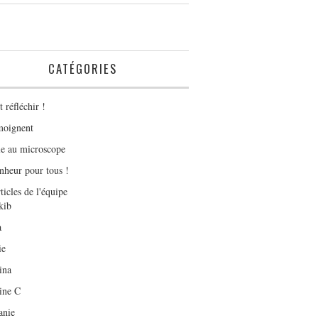
CATÉGORIES
t réfléchir !
émoignent
le au microscope
nheur pour tous !
ticles de l'équipe
kib
a
ie
ina
ine C
anie