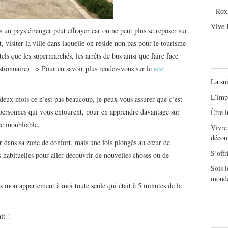
Rox
Vive
s un pays étranger peut effrayer car on ne peut plus se reposer sur
t, visiter la ville dans laquelle on réside non pas pour le tourisme
tels que les supermarchés, les arrêts de bus ainsi que faire face
stionnaire) => Pour en savoir plus rendez-vous sur le
site
La su
L’imp
deux mois ce n’est pas beaucoup, je peux vous assurer que c’est
s personnes qui vous entourent, pour en apprendre davantage sur
Être i
e inoubliable.
Vivre
décou
er dans sa zone de confort, mais une fois plongés au cœur de
S’offr
s habituelles pour aller découvrir de nouvelles choses ou de
Sois 
monde
ais mon appartement à moi toute seule qui était à 5 minutes de la
it !