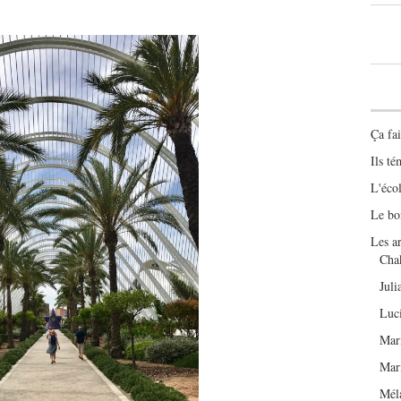
Ça fai
Ils t
L'éco
Le bo
Les ar
Cha
Juli
Luc
Mar
Mar
Mél